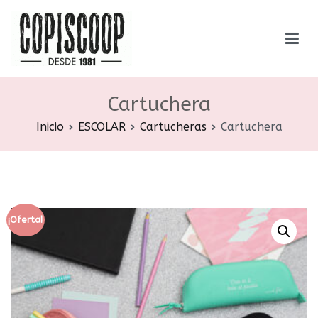
Saltar
al
contenido
Copiscoop
Librería – Gráfica – Encuadernación
Cartuchera
Inicio
ESCOLAR
Cartucheras
Cartuchera
¡Oferta!