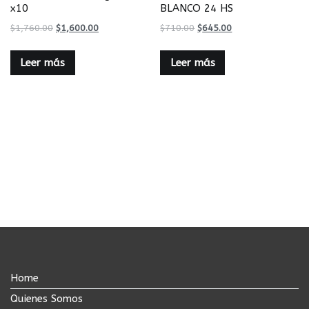
x10
BLANCO 24 HS
$
1,760.00
$
1,600.00
$
710.00
$
645.00
Leer más
Leer más
Home
Quienes Somos