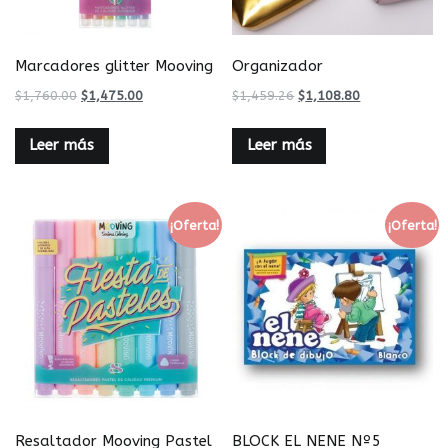
Marcadores glitter Mooving
Organizador
$
1,760.00
$
1,475.00
$
1,459.26
$
1,108.80
Leer más
Leer más
¡Oferta!
¡Oferta!
Resaltador Mooving Pastel
BLOCK EL NENE Nº5