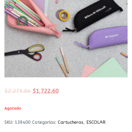
$
2,273.04
$
1,722.60
Agotado
SKU:
139400
Categorías:
Cartucheras
,
ESCOLAR