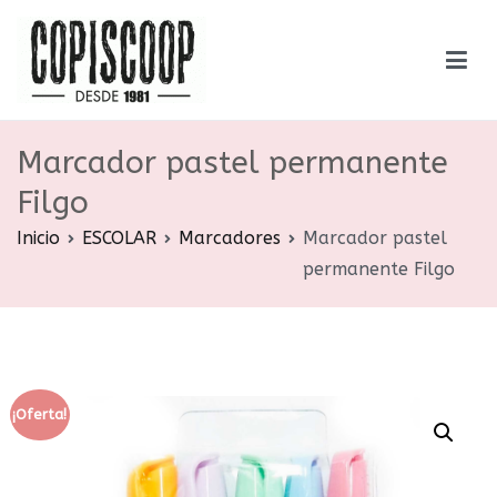
Saltar
al
contenido
Copiscoop
Librería – Gráfica – Encuadernación
Marcador pastel permanente
Filgo
Inicio
ESCOLAR
Marcadores
Marcador pastel
permanente Filgo
¡Oferta!