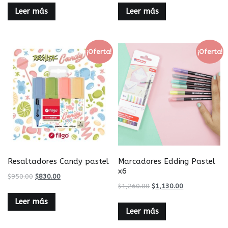
Leer más
Leer más
¡Oferta!
¡Oferta!
Resaltadores Candy pastel
Marcadores Edding Pastel
x6
$
950.00
$
830.00
$
1,260.00
$
1,130.00
Leer más
Leer más