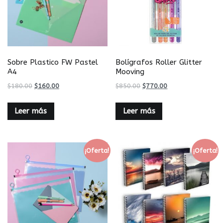
Sobre Plastico FW Pastel
Bolígrafos Roller Glitter
A4
Mooving
$
180.00
$
160.00
$
850.00
$
770.00
Leer más
Leer más
¡Oferta!
¡Oferta!