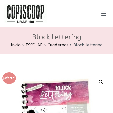
Saltar
al
contenido
Copiscoop
Librería – Gráfica – Encuadernación
Block lettering
Inicio
ESCOLAR
Cuadernos
Block lettering
¡Oferta!