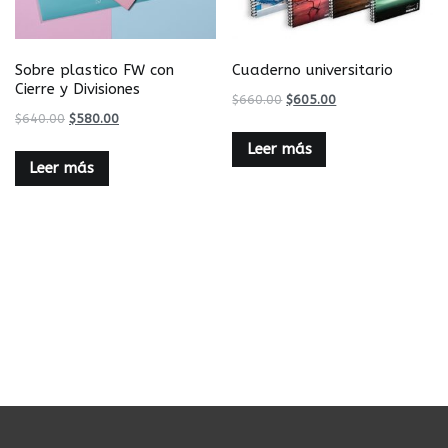
Sobre plastico FW con
Cuaderno universitario
Cierre y Divisiones
$
660.00
$
605.00
$
640.00
$
580.00
Leer más
Leer más